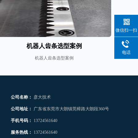
微信扫一扫
机器人齿条选型案例
电话
机器人齿条选型案例
公司名称：
彦大技术
公司地址：
广东省东莞市大朗镇莞樟路大朗段360号
手机号码：
13724561640
服务热线：
13724561640